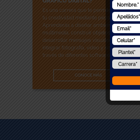
GRÁFICO DIGITAL?
Es una carrera que te permite canalizar
tu creatividad mediante piezas gráficas.
Aprenderás a diseñar ambientes
multimedia, construir objetos en 3D,
desarrollar mensajes visuales y a
integrar fotografía, video y sonido, a
través de diferentes software.
CONOCE MÁS