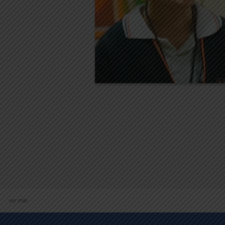
profesores de la carrera de Dis
, alumna del Bachillerato
Tania 
en Diseño Gráfico Digital del Inst
Tecnológico Roosevelt
ver más