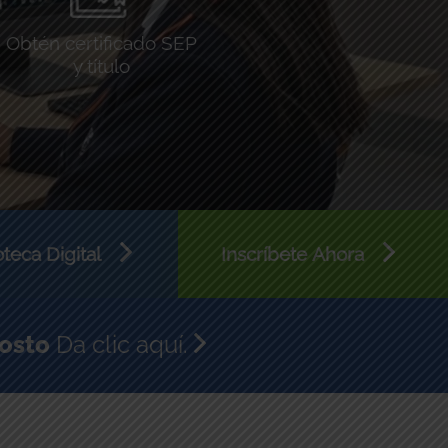
Obtén certificado SEP
y título
oteca Digital
Inscríbete Ahora
gosto
Da clic aquí.