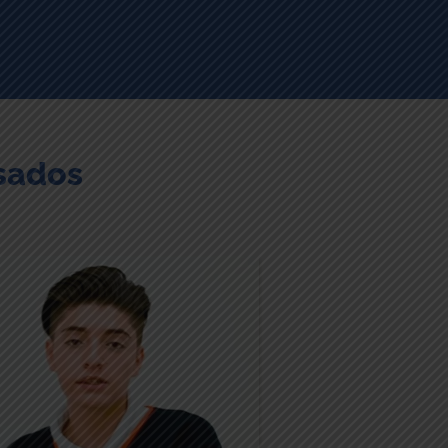
sados
s profesores siempre despiertan
 interés en nosotros, Contamos
 un gran material para trabajar;
emos prácticas todas las clases