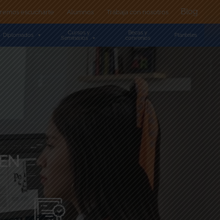
Blog
remos escucharte
Alumnos
Trabaja con nosotros
Cursos y
Becas y
Diplomados
Planteles
Seminarios
convenios
 EN