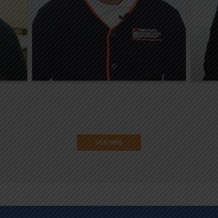
eño”
carrera”.
y
Reyes
, alumno del
Oscar Salinas
ituto
Bachillerato en Diseño Gráfico Digital
del Instituto Tecnológico Roosevelt
Bach
del
VER MÁS