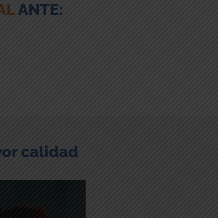
AL
ANTE:
yor calidad