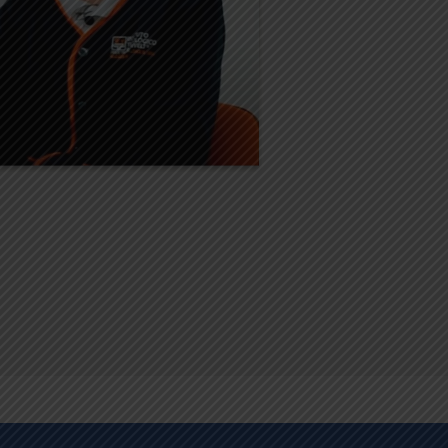
 vemos diferentes técnicas de
diseño."
, alumno del
Julio Sánchez
illerato en Diseño Gráfico Digital
 Instituto Tecnológico Roosevelt