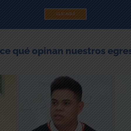
CLIC AQUÍ
ce qué opinan nuestros egre
“Lo
“Me gusta estudiar mucho aquí por
el
diar
el ambiente, los profesores que te
con
los
enseñan a desenvolverte y la
hac