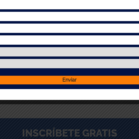
Agencias de Diseño y Publicidad.
Editoriales.
Gobierno.
Industria de Artes Gráficas.
Asesoramiento y Gestoría en Diseño.
Ejercicio libre.
CONOCE MÁS
INSCRÍBETE GRATIS