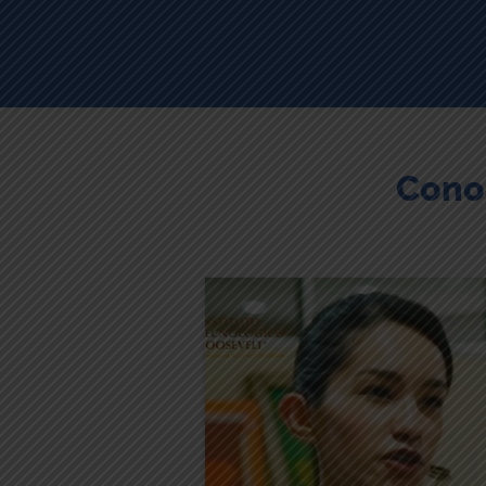
Cono
“Lo que me convenció de estu
aquí fue el Plan de Estudios y 