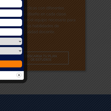
Tendrás prácticas con diferentes
software de diseño en cada clase.
Contarás con el equipo necesario para
desarrollar tus habilidades de
diseñador Calidad docente.
DESCARGA TU PLAN
DE ESTUDIOS