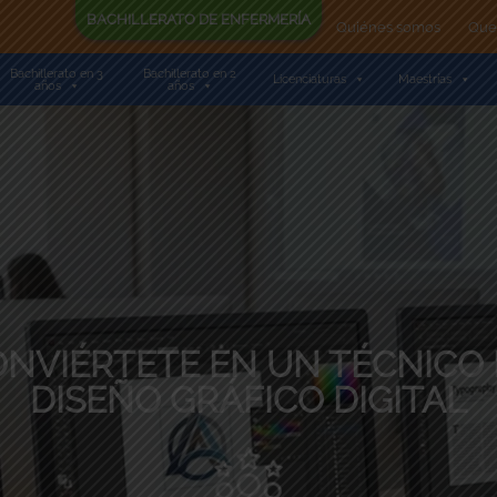
BACHILLERATO DE ENFERMERÍA
Quiénes somos
Que
Bachillerato en 3
Bachillerato en 2
Licenciaturas
Maestrías
años
años
NVIÉRTETE EN UN TÉCNICO
DISEÑO GRÁFICO DIGITAL